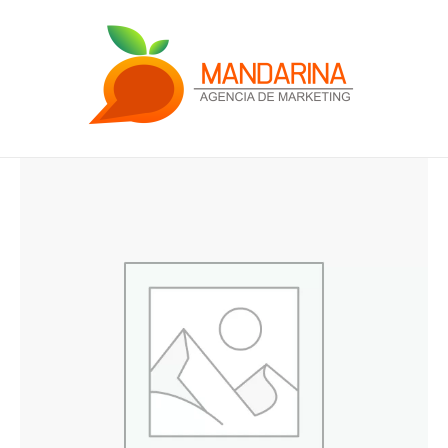
Ir
al
contenido