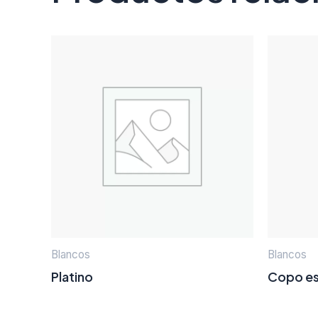
Blancos
Blancos
Platino
Copo e