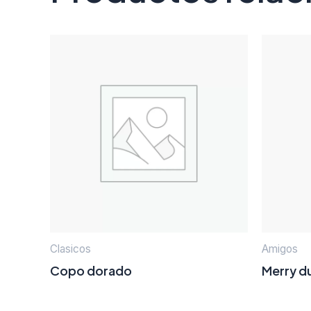
Clasicos
Amigos
Copo dorado
Merry d