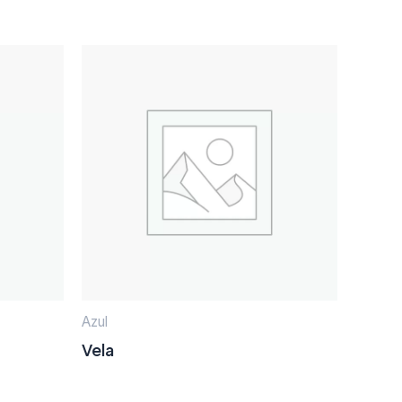
Azul
Vela