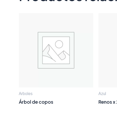
Arboles
Azul
Árbol de copos
Renos x 